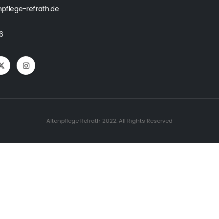
npflege-refrath.de
6
Altenpflege Refrath 2022. All Rights Reserved