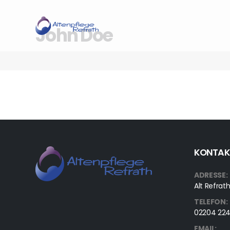
John Doe
KONTAK
ADRESSE:
Alt Refrath
TELEFON:
02204 22
EMAIL: