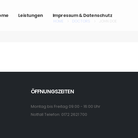
ome
Leistungen
Impressum & Datenschutz
HOME
DOCTORS
JOHN DOE
ÖFFNUNGSZEITEN
Montag bis Freitag 09:00 - 16:00 Uhr
Notfall Telefon: 0172 2621 700