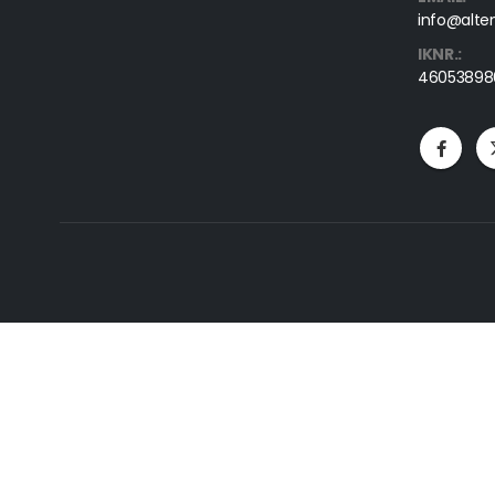
info@alte
IKNR.:
46053898