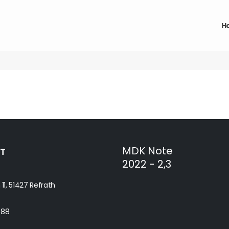
H
MDK Note
T
2022 - 2,3
 11, 51427 Refrath
488