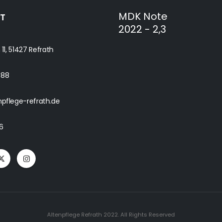
MDK Note
T
2022 - 2,3
 11, 51427 Refrath
488
npflege-refrath.de
6
Altenpflege Refrath 2022. All Rights Reserved