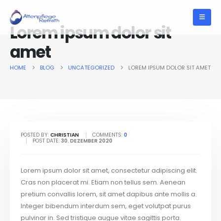
Lorem ipsum dolor sit
amet
HOME
BLOG
UNCATEGORIZED
LOREM IPSUM DOLOR SIT AMET
POSTED BY:
CHRISTIAN
COMMENTS:
0
POST DATE:
30. DEZEMBER 2020
Lorem ipsum dolor sit amet, consectetur adipiscing elit.
Cras non placerat mi. Etiam non tellus sem. Aenean
pretium convallis lorem, sit amet dapibus ante mollis a.
Integer bibendum interdum sem, eget volutpat purus
pulvinar in. Sed tristique augue vitae sagittis porta.