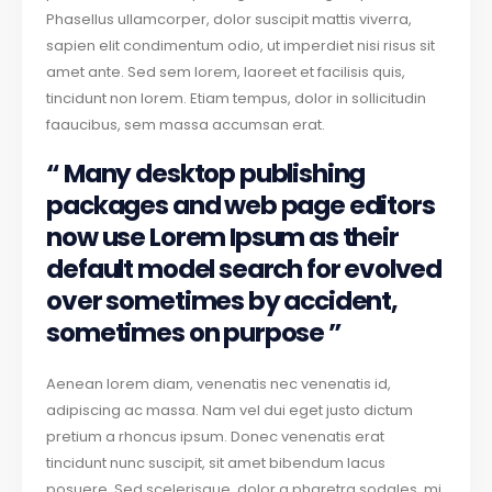
Phasellus ullamcorper, dolor suscipit mattis viverra,
sapien elit condimentum odio, ut imperdiet nisi risus sit
amet ante. Sed sem lorem, laoreet et facilisis quis,
tincidunt non lorem. Etiam tempus, dolor in sollicitudin
faaucibus, sem massa accumsan erat.
“ Many desktop publishing
packages and web page editors
now use Lorem Ipsum as their
default model search for evolved
over sometimes by accident,
sometimes on purpose ”
Aenean lorem diam, venenatis nec venenatis id,
adipiscing ac massa. Nam vel dui eget justo dictum
pretium a rhoncus ipsum. Donec venenatis erat
tincidunt nunc suscipit, sit amet bibendum lacus
posuere. Sed scelerisque, dolor a pharetra sodales, mi