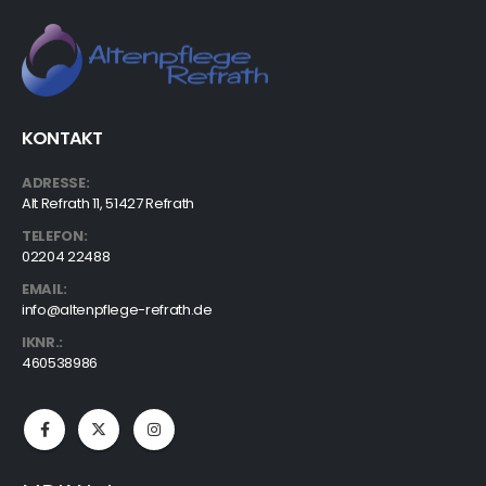
KONTAKT
ADRESSE:
Alt Refrath 11, 51427 Refrath
TELEFON:
02204 22488
EMAIL:
info@altenpflege-refrath.de
IKNR.:
460538986