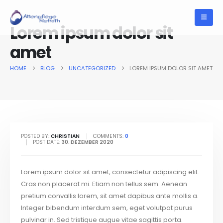
Lorem ipsum dolor sit
amet
HOME
BLOG
UNCATEGORIZED
LOREM IPSUM DOLOR SIT AMET
POSTED BY:
CHRISTIAN
COMMENTS:
0
POST DATE:
30. DEZEMBER 2020
Lorem ipsum dolor sit amet, consectetur adipiscing elit.
Cras non placerat mi. Etiam non tellus sem. Aenean
pretium convallis lorem, sit amet dapibus ante mollis a.
Integer bibendum interdum sem, eget volutpat purus
pulvinar in. Sed tristique augue vitae sagittis porta.