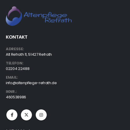
KONTAKT
ADRESSE:
Alt Refrath 11, 51427 Refrath
TELEFON:
02204 22488
EMAIL:
info@altenpflege-refrath.de
IKNR.:
460538986