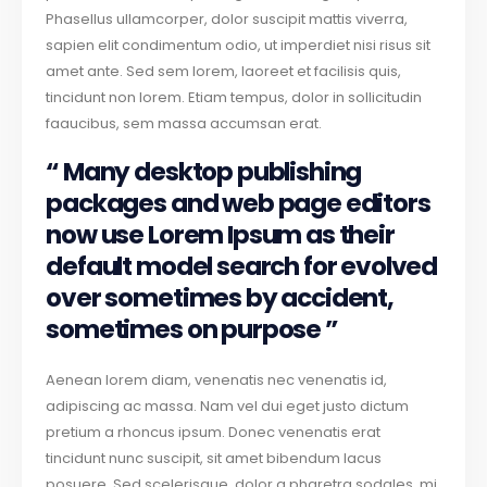
Phasellus ullamcorper, dolor suscipit mattis viverra,
sapien elit condimentum odio, ut imperdiet nisi risus sit
amet ante. Sed sem lorem, laoreet et facilisis quis,
tincidunt non lorem. Etiam tempus, dolor in sollicitudin
faaucibus, sem massa accumsan erat.
“ Many desktop publishing
packages and web page editors
now use Lorem Ipsum as their
default model search for evolved
over sometimes by accident,
sometimes on purpose ”
Aenean lorem diam, venenatis nec venenatis id,
adipiscing ac massa. Nam vel dui eget justo dictum
pretium a rhoncus ipsum. Donec venenatis erat
tincidunt nunc suscipit, sit amet bibendum lacus
posuere. Sed scelerisque, dolor a pharetra sodales, mi